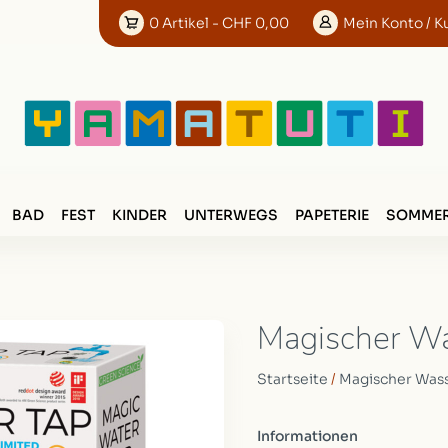
0
Artikel
- CHF 0,00
Mein
Konto
/ K
BAD
FEST
KINDER
UNTERWEGS
PAPETERIE
SOMMER
Magischer W
Startseite
/
Magischer Was
Informationen