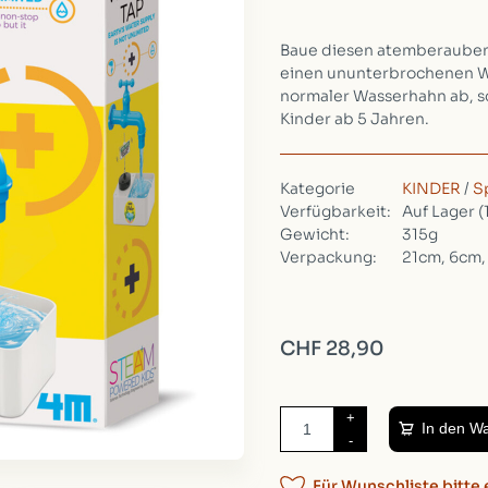
Baue diesen atemberauben
einen ununterbrochenen Wa
normaler Wasserhahn ab, sc
Kinder ab 5 Jahren.
Kategorie
KINDER
/
S
Verfügbarkeit:
Auf Lager
(
Gewicht:
315g
Verpackung:
21cm, 6cm
CHF 28,90
+
In den W
-
Für Wunschliste bitte 