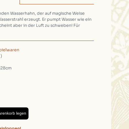
den Wasserhahn, der auf magische Weise
sserstrahl erzeugt. Er pumpt Wasser wie ein
heint aber in der Luft zu schweben! Für
pielwaren
1)
, 28cm
arenkorb legen
einloggen!