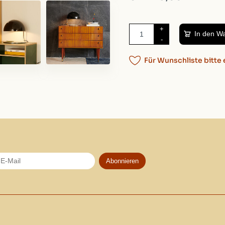
Gewicht:
2250g
Verpackung:
35cm, 35
+
Artikelnummer:
00416313
In den W
-
Für Wunschliste bitte 
Abonnieren