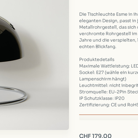
Die Tischleuchte Esme in ih
eleganten Design, passt in 
Metallrohrgestell, das sic
verchromte Rohrgestell im 
Jahre und die verspielten
echten Blickfang.
Produktedetails
Maximale Wattleistung: L
Sockel: E27 (wähle ein kur
Lampenschirm hängt)
Leuchtmittel: nicht inbegri
Stromquelle: EU-2Pin Stec
IP Schutzklasse: IP20
Zertifizierung: CE und RoH
Kategorie
Beleucht
Marke
Kin
CHF 179,00
Verfügbarkeit:
Auf Lager