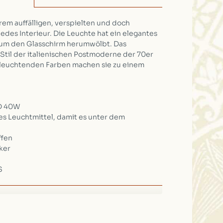
rem auffälligen, verspielten und doch
jedes Interieur. Die Leuchte hat ein elegantes
h um den Glasschirm herumwölbt. Das
Stil der italienischen Postmoderne der 70er
, leuchtenden Farben machen sie zu einem
ED 40W
zes Leuchtmittel, damit es unter dem
ffen
ker
S
ung
/
Einrichten
/
WOHNEN
(1)