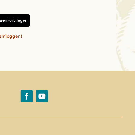
cm, 35cm
arenkorb legen
einloggen!