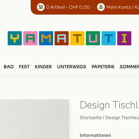
0
Artikel
- CHF 0,00
Mein
Konto
/ K
BAD
FEST
KINDER
UNTERWEGS
PAPETERIE
SOMMER
Design Tisch
Startseite
/
Design Tischle
Informationen