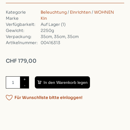
Kategorie
Beleuchtung
/
Einrichten
/
WOHNEN
Marke
Kin
Verfügbarkeit:
Auf Lager
(1)
Gewicht:
2250g
Verpackung:
35cm, 35cm, 35cm
Artikelnummer:
00416313
CHF 179,00
+
In den Warenkorb legen
-
Für Wunschliste bitte einloggen!