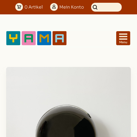
0
Artikel
Mein
Konto