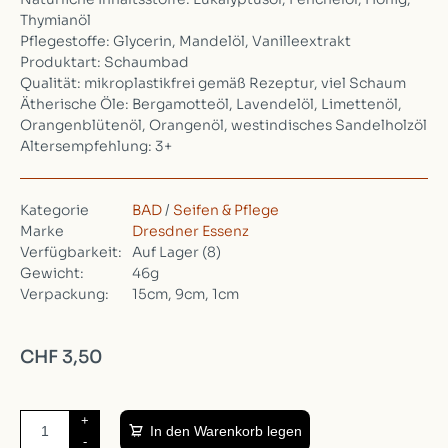
Thymianöl
Pflegestoffe: Glycerin, Mandelöl, Vanilleextrakt
Produktart: Schaumbad
Qualität: mikroplastikfrei gemäß Rezeptur, viel Schaum
Ätherische Öle: Bergamotteöl, Lavendelöl, Limettenöl,
Orangenblütenöl, Orangenöl, westindisches Sandelholzöl
Altersempfehlung: 3+
Kategorie
BAD
/
Seifen & Pflege
Marke
Dresdner Essenz
Verfügbarkeit:
Auf Lager
(8)
Gewicht:
46g
Verpackung:
15cm, 9cm, 1cm
CHF 3,50
+
In den Warenkorb legen
-