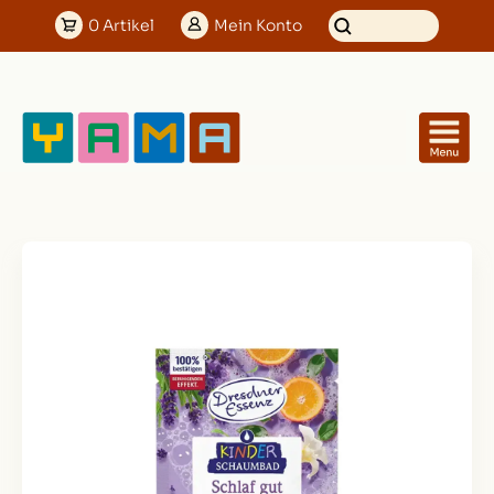
0
Artikel
Mein
Konto