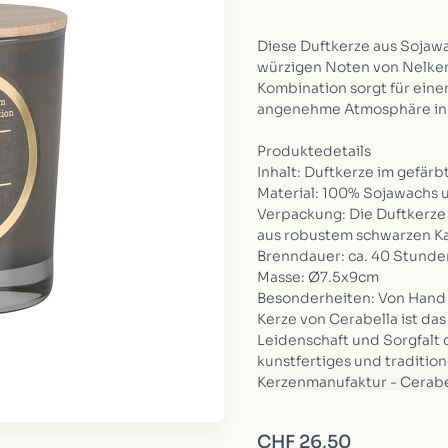
Diese Duftkerze aus Sojawa
würzigen Noten von Nelken
Kombination sorgt für ein
angenehme Atmosphäre in
Produktedetails
Inhalt: Duftkerze im gefärb
Material: 100% Sojawachs 
Verpackung: Die Duftkerze
aus robustem schwarzen Ka
Brenndauer: ca. 40 Stunde
Masse: Ø7.5x9cm
Besonderheiten: Von Hand 
Kerze von Cerabella ist da
Leidenschaft und Sorgfalt d
kunstfertiges und traditio
Kerzenmanufaktur - Cerabe
Tipp: Damit Kerzen keinen «
beim ersten Anzünden die 
CHF 26,50
«einbrennen» lassen, d.h. 