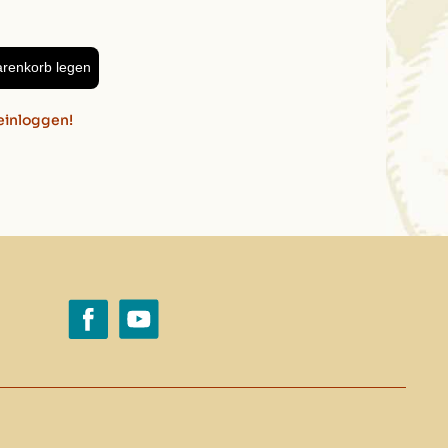
arenkorb legen
D
/
WOHNEN
/
Kerzen & Windlichter
einloggen!
(2)
, 8cm
2