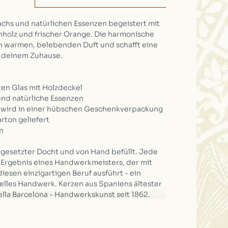
chs und natürlichen Essenzen begeistert mit
holz und frischer Orange. Die harmonische
en warmen, belebenden Duft und schafft eine
 deinem Zuhause.
ten Glas mit Holzdeckel
und natürliche Essenzen
 wird in einer hübschen Geschenkverpackung
rton geliefert
n
gesetzter Docht und von Hand befüllt. Jede
s Ergebnis eines Handwerkmeisters, der mit
iesen einzigartigen Beruf ausführt - ein
nelles Handwerk. Kerzen aus Spaniens ältester
lla Barcelona - Handwerkskunst seit 1862.
Trichter» bilden und die Flamme erlischt,
Kerze 1 Stunde, noch besser 2 Stunden gut
die gesamte Wachs-Fläche sollte bis zum Rand