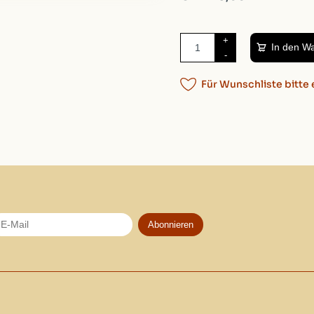
flüssig sein.
+
In den W
-
Kategorie
Düfte
/
BA
Marke
Cerabella
Für Wunschliste bitte 
Verfügbarkeit:
Auf Lager
Gewicht:
460g
Verpackung:
8cm, 11cm
Artikelnummer:
0050564
Abonnieren