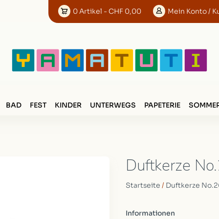
0
Artikel
- CHF 0,00
Mein
Konto
/ K
BAD
FEST
KINDER
UNTERWEGS
PAPETERIE
SOMMER
Duftkerze No
Startseite
/
Duftkerze No.2
Informationen