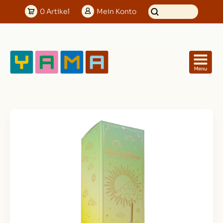
0
Artikel
Mein
Konto