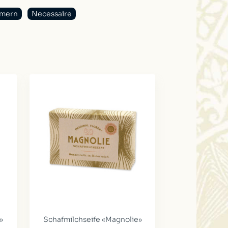
mmern
Necessaire
»
Schafmilchseife «Magnolie»