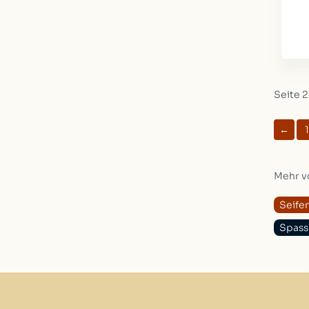
Seite 2
←
1
Mehr v
Seifen
Spass