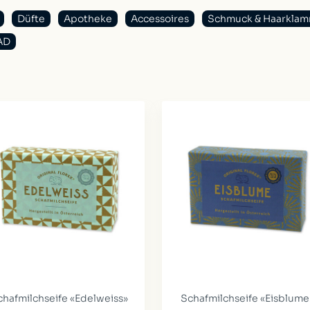
Düfte
Apotheke
Accessoires
Schmuck & Haarkla
BAD
chafmilchseife «Edelweiss»
Schafmilchseife «Eisblume