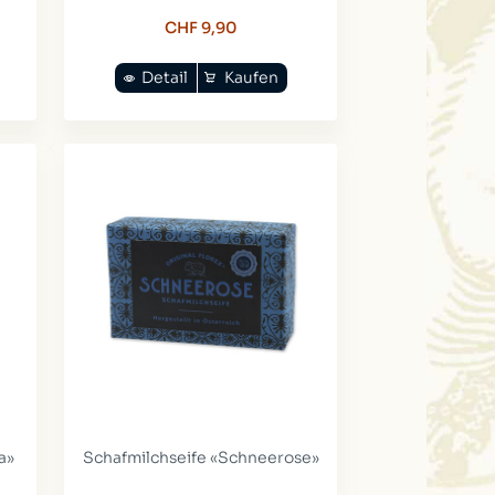
CHF 9,90
Detail
Kaufen
a»
Schafmilchseife «Schneerose»