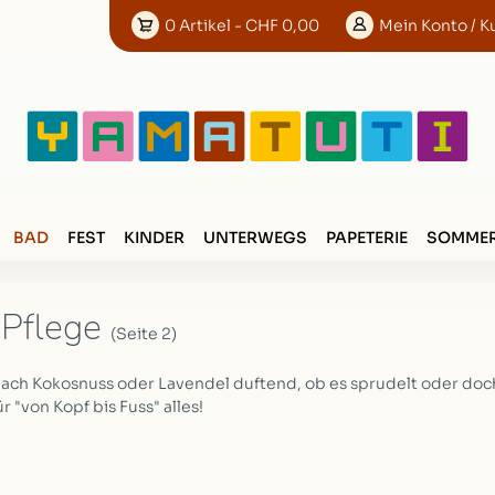
0
Artikel
- CHF 0,00
Mein
Konto
/ K
BAD
FEST
KINDER
UNTERWEGS
PAPETERIE
SOMMER
 Pflege
(Seite 2)
ach Kokosnuss oder Lavendel duftend, ob es sprudelt oder doch
 "von Kopf bis Fuss" alles!