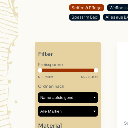
Seifen & Pflege
Wellness
Spass im Bad
Alles aus 
Filter
Preisspanne
Min: CHF
0
Max: CHF
45
Ordnen nach
S
Material