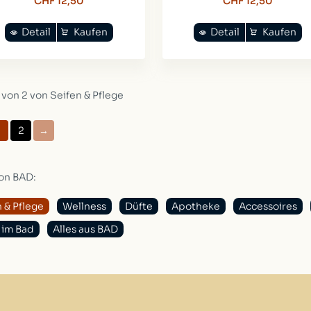
CHF 12,50
CHF 12,50
Detail
Kaufen
Detail
Kaufen
 von 2 von Seifen & Pflege
2
→
on BAD:
 & Pflege
Wellness
Düfte
Apotheke
Accessoires
 im Bad
Alles aus BAD