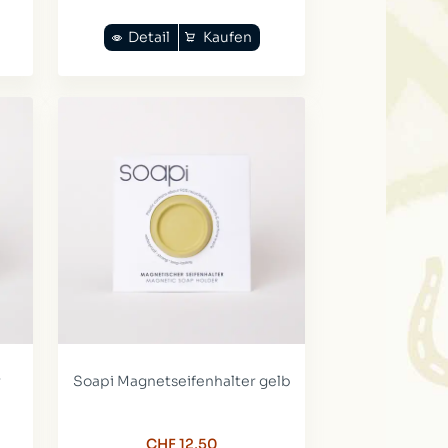
Detail
Kaufen
r
Soapi Magnetseifenhalter gelb
CHF 12,50