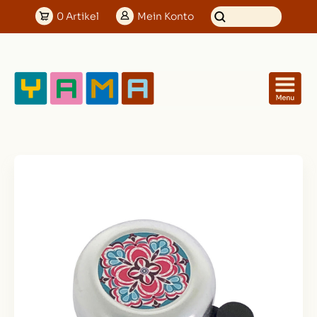
0
Artikel
Mein
Konto