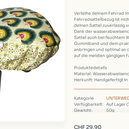
Verleihe deinem Fahrrad i
Fahrradsattelbezug ist nic
deinen Sattel zuverlässig
Dank der wasserabweisend
Sattel auch bei feuchtem 
Gummiband und dem praktis
anbringen und optimal an d
auf die meisten gängigen F
Produktedetails
Material: Wasserabweisend
Herkunft: Handgefertigt in
Kategorie
UNTERWE
Verfügbarkeit:
Auf Lager
(
Gewicht:
50g
Verpackung:
24cm, 27c
CHF 29,90