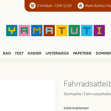
0
Artikel
- CHF 0,00
Mein
Konto
/ K
BAD
FEST
KINDER
UNTERWEGS
PAPETERIE
SOMMER
Fahrradsattel
Startseite
/
Fahrradsattelb
Informationen