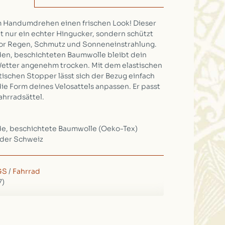
m Handumdrehen einen frischen Look! Dieser
ht nur ein echter Hingucker, sondern schützt
 vor Regen, Schmutz und Sonneneinstrahlung.
en, beschichteten Baumwolle bleibt dein
Wetter angenehm trocken. Mit dem elastischen
chen Stopper lässt sich der Bezug einfach
ie Form deines Velosattels anpassen. Er passt
ahrradsättel.
e, beschichtete Baumwolle (Oeko-Tex)
 der Schweiz
GS
/
Fahrrad
7)
m, 2cm