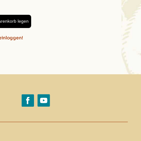
arenkorb legen
einloggen!