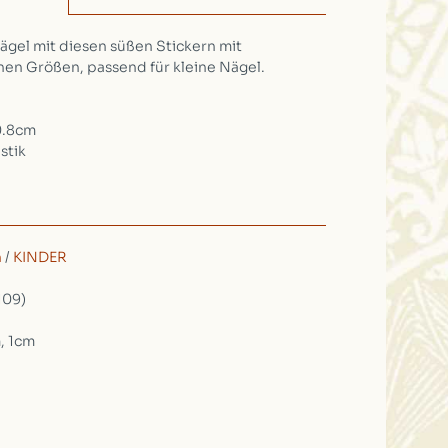
gel mit diesen süßen Stickern mit
nen Größen, passend für kleine Nägel.
0.8cm
stik
n
/
KINDER
109)
, 1cm