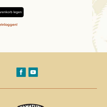
arenkorb legen
einloggen!