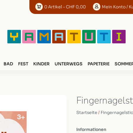
0
Artikel
- CHF 0,00
Mein
Konto
/ K
BAD
FEST
KINDER
UNTERWEGS
PAPETERIE
SOMMER
Fingernagels
Startseite
/
Fingernagelsti
Informationen