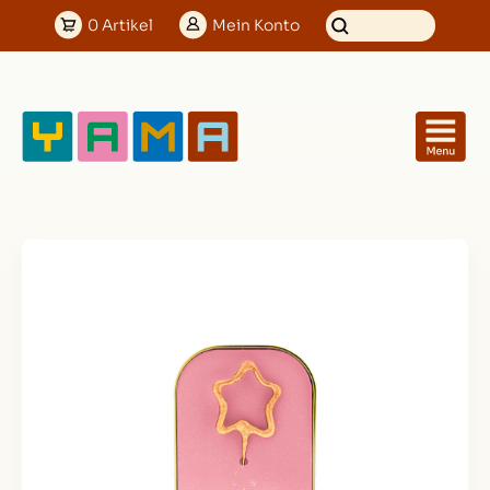
0
Artikel
Mein
Konto