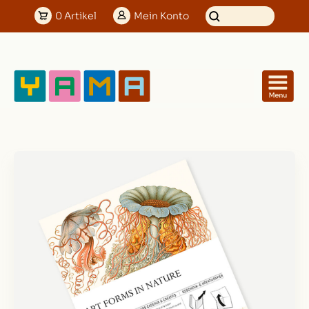
0
Artikel
Mein
Konto