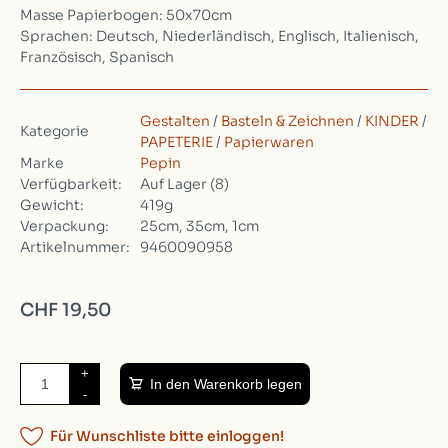
Masse Papierbogen: 50x70cm
Sprachen: Deutsch, Niederländisch, Englisch, Italienisch,
Französisch, Spanisch
Gestalten
/
Basteln & Zeichnen
/
KINDER
/
Kategorie
PAPETERIE
/
Papierwaren
Marke
Pepin
Verfügbarkeit:
Auf Lager
(8)
Gewicht:
419g
Verpackung:
25cm, 35cm, 1cm
Artikelnummer:
9460090958
CHF 19,50
+
In den Warenkorb legen
-
Für Wunschliste bitte einloggen!