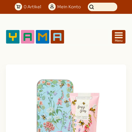
0
Artikel
Mein
Konto