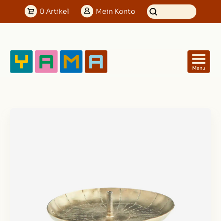
0
Artikel
Mein
Konto