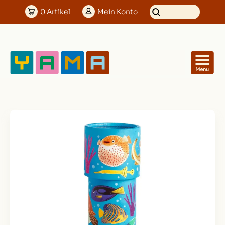
0
Artikel
Mein
Konto