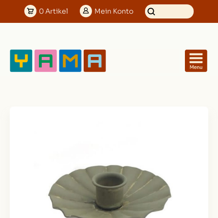
0
Artikel
Mein
Konto