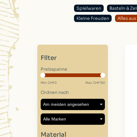
Spielwaren
Basteln & Ze
Kleine Freuden
Alles au
Filter
Preisspanne
Min: CHF
0
Max: CHF
150
Ordnen nach
Material