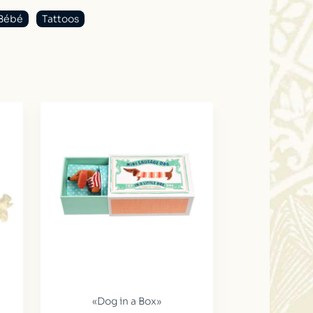
Bébé
Tattoos
«Dog in a Box»