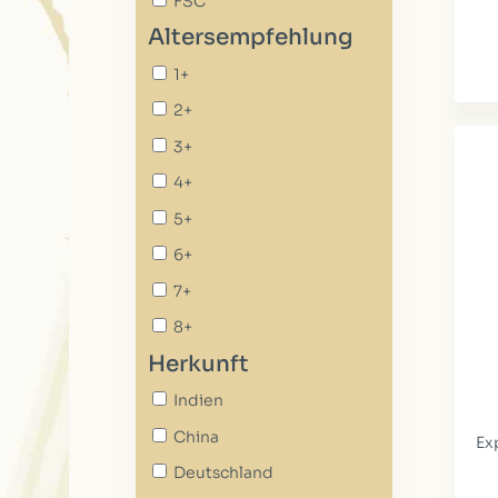
FSC
Altersempfehlung
1+
2+
3+
4+
5+
6+
7+
8+
Herkunft
Indien
China
Ex
Deutschland