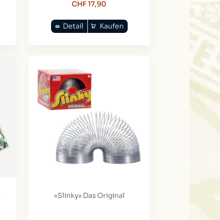
CHF 17,90
Detail
Kaufen
r
«Slinky» Das Original