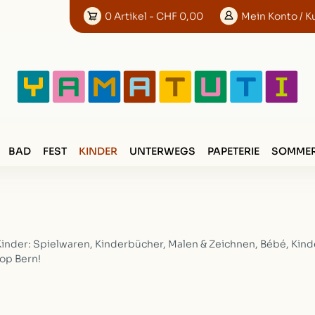
0
Artikel
- CHF 0,00
Mein
Konto
/ K
BAD
FEST
KINDER
UNTERWEGS
PAPETERIE
SOMMER
Kinder: Spielwaren, Kinderbücher, Malen & Zeichnen, Bébé, Kind
op Bern!