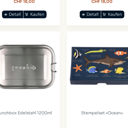
CHF 18,00
CHF 18,00
Detail
Kaufen
Detail
Kaufen
unchbox Edelstahl 1200ml
Stempelset «Ocean»