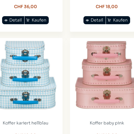
CHF 36,00
CHF 18,00
Detail
Kaufen
Detail
Kaufen
Koffer kariert hellblau
Koffer baby pink