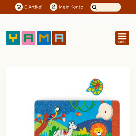
0
Artikel
Mein
Konto