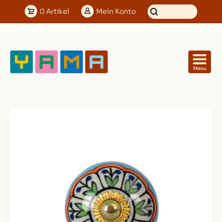
0
Artikel
Mein
Konto