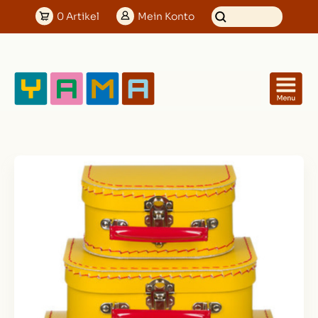
0
Artikel
Mein
Konto