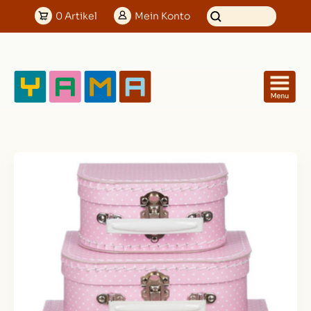
0
Artikel
Mein
Konto