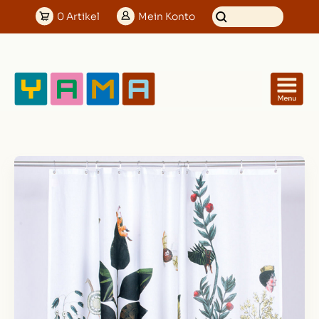
0
Artikel
Mein
Konto