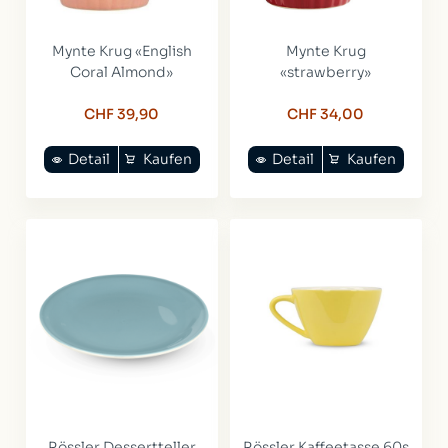
Mynte Krug «English
Mynte Krug
Coral Almond»
«strawberry»
CHF 39,90
CHF 34,00
Detail
Kaufen
Detail
Kaufen
Rössler Dessertteller
Rössler Kaffeetasse 60s