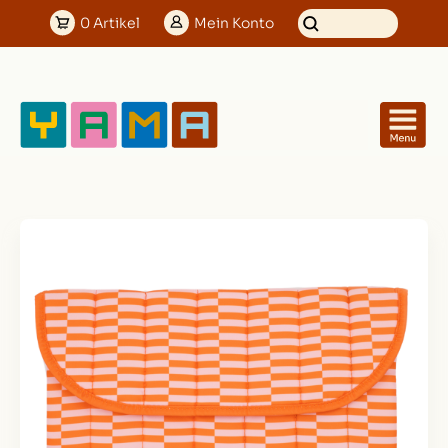
0
Artikel
Mein
Konto