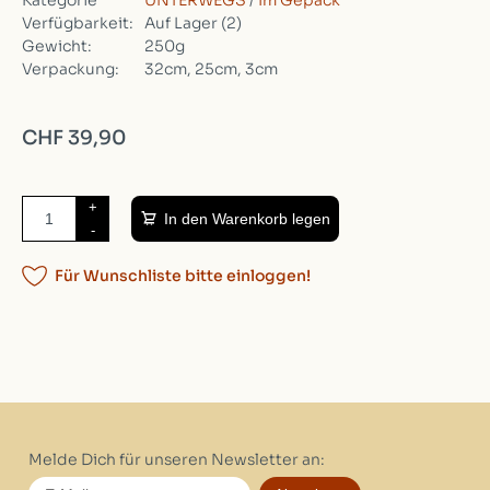
Kategorie
UNTERWEGS
/
Im Gepäck
Verfügbarkeit:
Auf Lager
(2)
Gewicht:
250g
Verpackung:
32cm, 25cm, 3cm
CHF 39,90
+
In den Warenkorb legen
-
Für Wunschliste bitte einloggen!
Melde Dich für unseren Newsletter an: