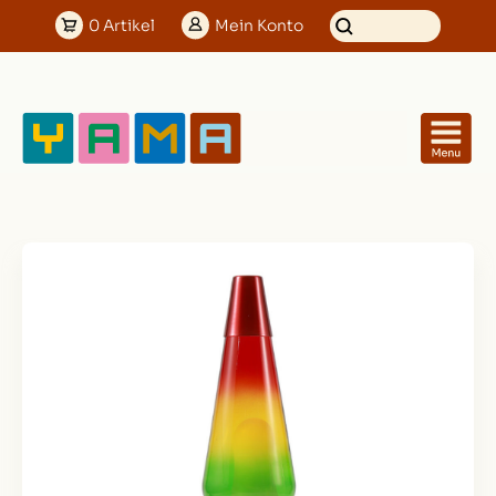
0
Artikel
Mein
Konto