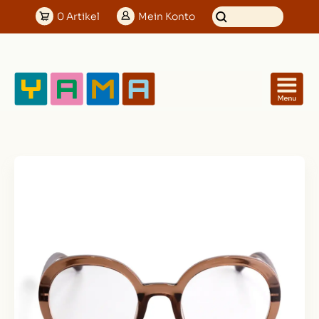
0
Artikel
Mein
Konto