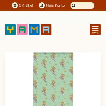
0
Artikel
Mein
Konto