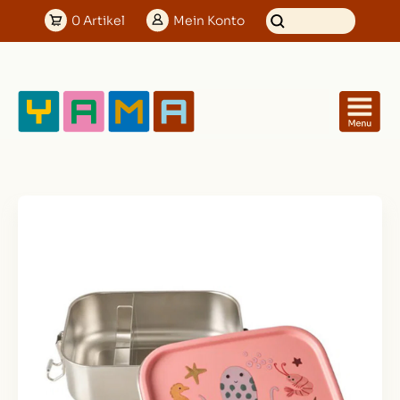
0
Artikel
Mein
Konto