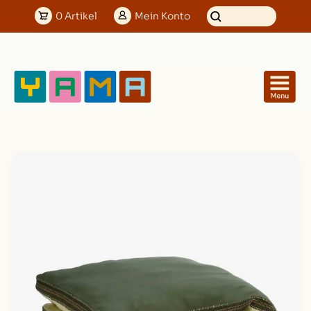
0
Artikel
Mein
Konto