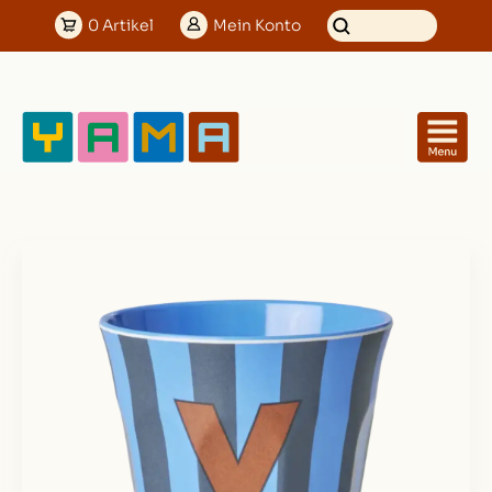
0
Artikel
Mein
Konto