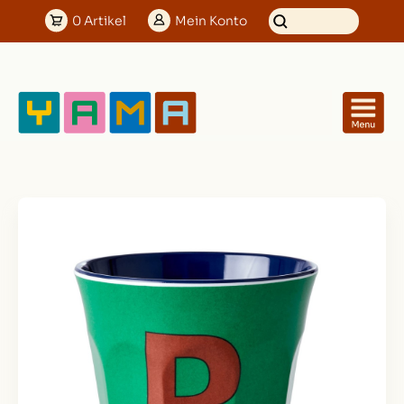
0
Artikel
Mein
Konto