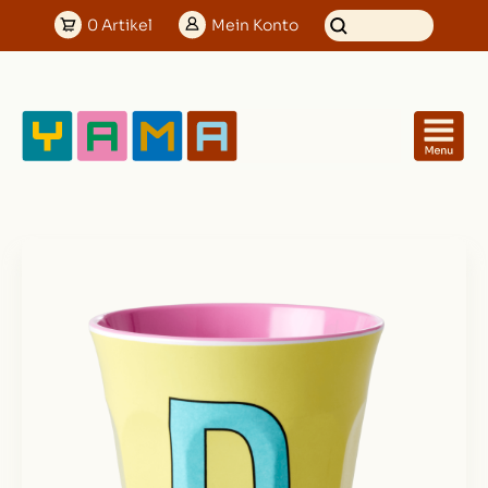
0
Artikel
Mein
Konto