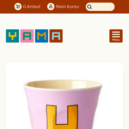
0
Artikel
Mein
Konto