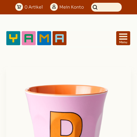
0
Artikel
Mein
Konto