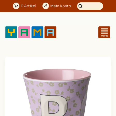
0
Artikel
Mein
Konto