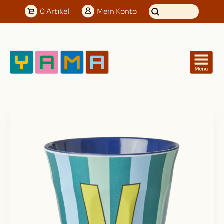
0
Artikel
Mein
Konto