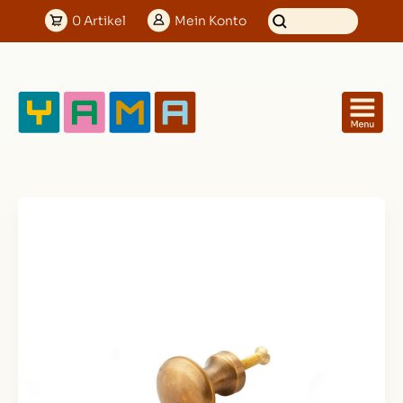
0
Artikel
Mein
Konto