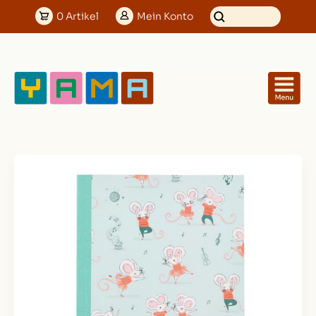
0
Artikel
Mein
Konto