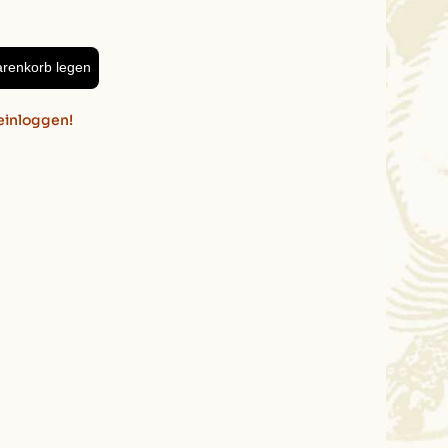
arenkorb legen
einloggen!