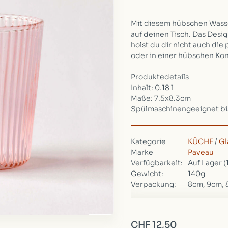
Mit diesem hübschen Wasser
auf deinen Tisch. Das Desi
holst du dir nicht auch di
oder in einer hübschen Ko
Produktedetails
Inhalt: 0.18 l
Maße: 7.5x8.3cm
Spülmaschinengeeignet bis
Kategorie
KÜCHE
/
Gl
Marke
Paveau
Verfügbarkeit:
Auf Lager
(
Gewicht:
140g
Verpackung:
8cm, 9cm,
CHF 12,50