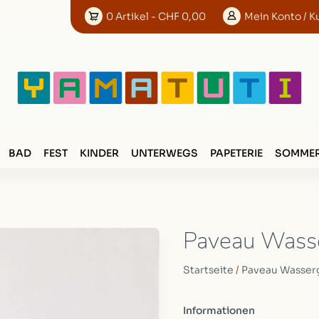
0
Artikel
- CHF 0,00
Mein
Konto
/ K
BAD
FEST
KINDER
UNTERWEGS
PAPETERIE
SOMMER
Paveau Wasse
Startseite
/
Paveau Wasserg
Informationen