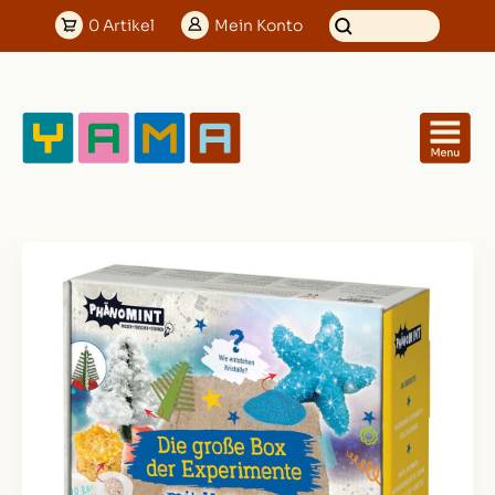
0
Artikel
Mein
Konto