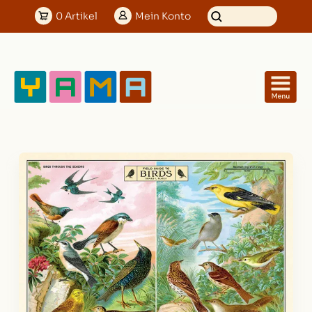
0
Artikel
Mein
Konto