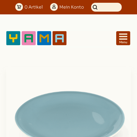
0
Artikel
Mein
Konto