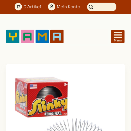
0
Artikel
Mein
Konto