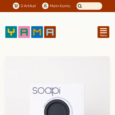
0
Artikel
Mein
Konto