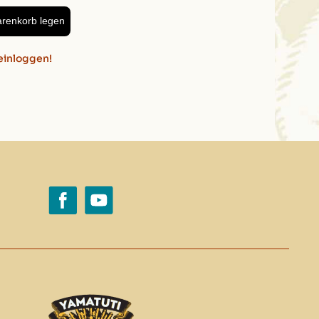
arenkorb legen
einloggen!