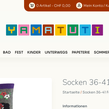
0
Artikel
- CHF 0,00
Mein
Konto
/ K
BAD
FEST
KINDER
UNTERWEGS
PAPETERIE
SOMMER
Socken 36-41
Startseite
/
Socken 36-41 F
Informationen