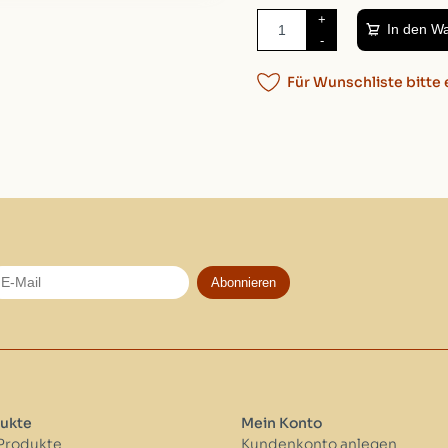
+
In den W
-
Für Wunschliste bitte 
Abonnieren
ukte
Mein Konto
 Produkte
Kundenkonto anlegen