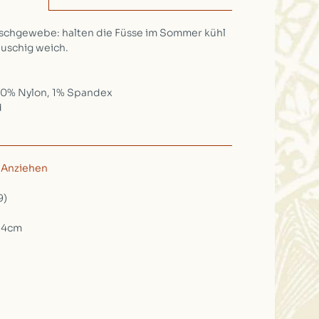
schgewebe: halten die Füsse im Sommer kühl
auschig weich.
50% Nylon, 1% Spandex
d
n
/
Anziehen
9)
 4cm