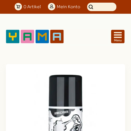
0
Artikel
Mein
Konto