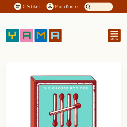
0
Artikel
Mein
Konto