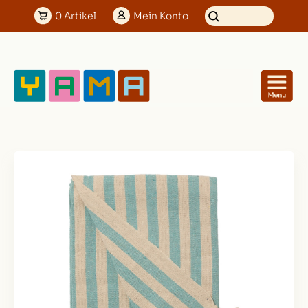
0
Artikel
Mein
Konto