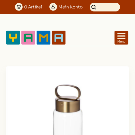
0
Artikel
Mein
Konto