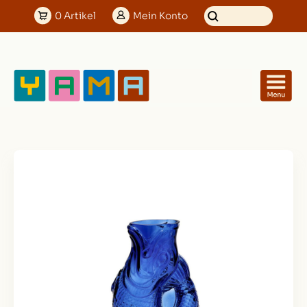
0
Artikel
Mein
Konto